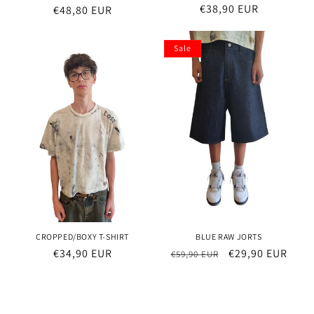
Normaler
€38,90 EUR
Normaler
€48,80 EUR
Preis
Preis
Sale
CROPPED/BOXY T-SHIRT
BLUE RAW JORTS
Normaler
€34,90 EUR
Normaler
Verkaufspreis
€29,90 EUR
€59,90 EUR
Preis
Preis